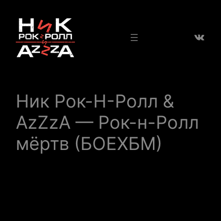
Перейти
к
ВКон
содержимому
Ник Рок-Н-Ролл &
AzZzA — Рок-н-Ролл
мёртв (БОЕХБМ)