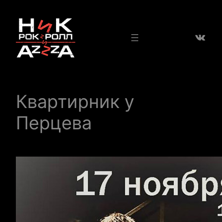
Перейти
к
ВКон
содержимому
Квартирник у
Перцева