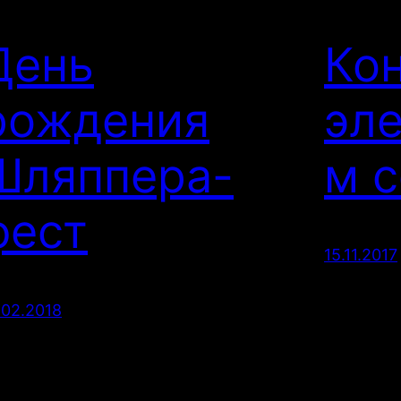
День
Кон
рождения
эл
Шляппера-
м с
фест
15.11.2017
.02.2018