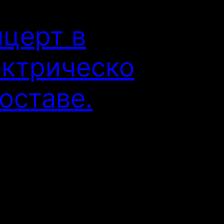
церт в
ектрическо
оставе.