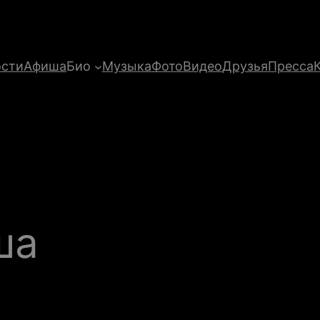
ости
Афиша
Био
Музыка
Фото
Видео
Друзья
Пресса
ша