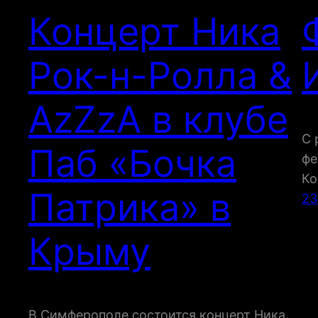
Концерт Ника
Рок-н-Ролла &
AzZzA в клубе
С 
Паб «Бочка
фе
Ко
Патрика» в
23
Крыму
В Симферополе состоится концерт Ника