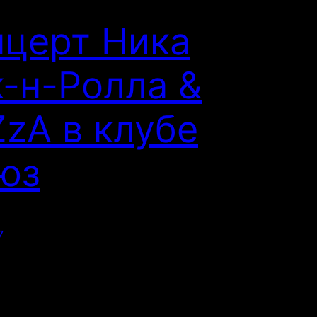
нцерт Ника
-н-Ролла &
zA в клубе
юз
7