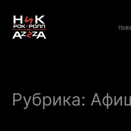
Перейти
к
содержимому
Нов
Рубрика:
Афи